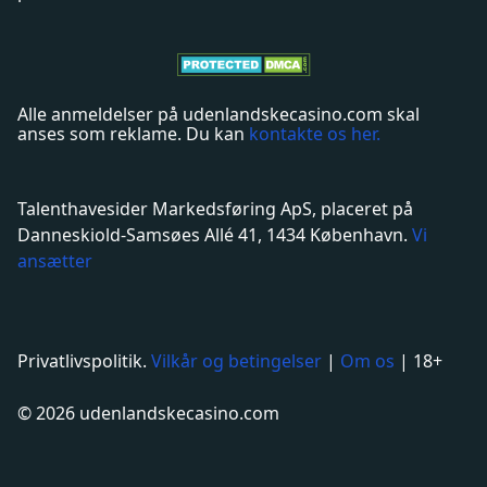
Alle anmeldelser på udenlandskecasino.com skal
anses som reklame. Du kan
kontakte os her.
Talenthavesider Markedsføring ApS, placeret på
Danneskiold-Samsøes Allé 41, 1434 København.
Vi
ansætter
Privatlivspolitik.
Vilkår og betingelser
|
Om os
| 18+
© 2026 udenlandskecasino.com