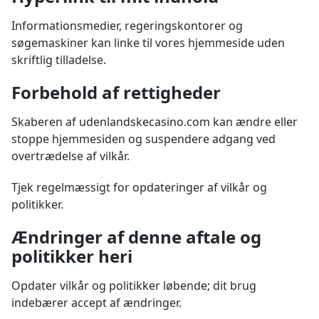
Informationsmedier, regeringskontorer og
søgemaskiner kan linke til vores hjemmeside uden
skriftlig tilladelse.
Forbehold af rettigheder
Skaberen af udenlandskecasino.com kan ændre eller
stoppe hjemmesiden og suspendere adgang ved
overtrædelse af vilkår.
Tjek regelmæssigt for opdateringer af vilkår og
politikker.
Ændringer af denne aftale og
politikker heri
Opdater vilkår og politikker løbende; dit brug
indebærer accept af ændringer.