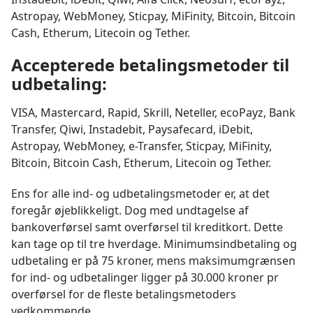
Astropay, WebMoney, Sticpay, MiFinity, Bitcoin, Bitcoin
Cash, Etherum, Litecoin og Tether.
Accepterede betalingsmetoder til
udbetaling:
VISA, Mastercard, Rapid, Skrill, Neteller, ecoPayz, Bank
Transfer, Qiwi, Instadebit, Paysafecard, iDebit,
Astropay, WebMoney, e-Transfer, Sticpay, MiFinity,
Bitcoin, Bitcoin Cash, Etherum, Litecoin og Tether.
Ens for alle ind- og udbetalingsmetoder er, at det
foregår øjeblikkeligt. Dog med undtagelse af
bankoverførsel samt overførsel til kreditkort. Dette
kan tage op til tre hverdage. Minimumsindbetaling og
udbetaling er på 75 kroner, mens maksimumgrænsen
for ind- og udbetalinger ligger på 30.000 kroner pr
overførsel for de fleste betalingsmetoders
vedkommende.