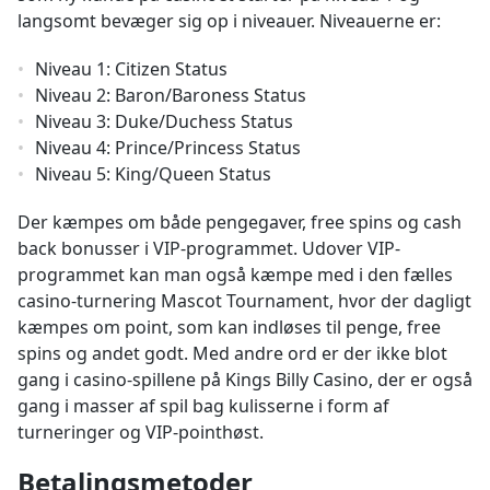
langsomt bevæger sig op i niveauer. Niveauerne er:
Niveau 1: Citizen Status
Niveau 2: Baron/Baroness Status
Niveau 3: Duke/Duchess Status
Niveau 4: Prince/Princess Status
Niveau 5: King/Queen Status
Der kæmpes om både pengegaver, free spins og cash
back bonusser i VIP-programmet. Udover VIP-
programmet kan man også kæmpe med i den fælles
casino-turnering Mascot Tournament, hvor der dagligt
kæmpes om point, som kan indløses til penge, free
spins og andet godt. Med andre ord er der ikke blot
gang i casino-spillene på Kings Billy Casino, der er også
gang i masser af spil bag kulisserne i form af
turneringer og VIP-pointhøst.
Betalingsmetoder