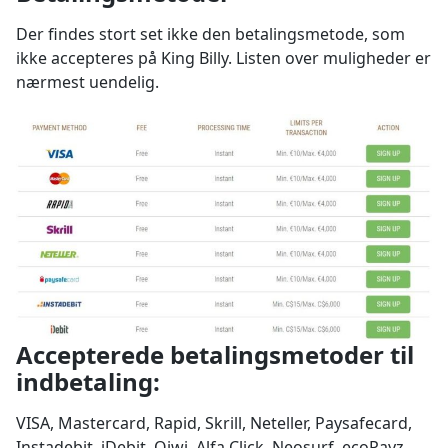
Der findes stort set ikke den betalingsmetode, som
ikke accepteres på King Billy. Listen over muligheder er
nærmest uendelig.
Accepterede betalingsmetoder til
indbetaling:
VISA, Mastercard, Rapid, Skrill, Neteller, Paysafecard,
Instadebit, iDebit, Qiwi, Alfa Click, Neosurf, ecoPayz,