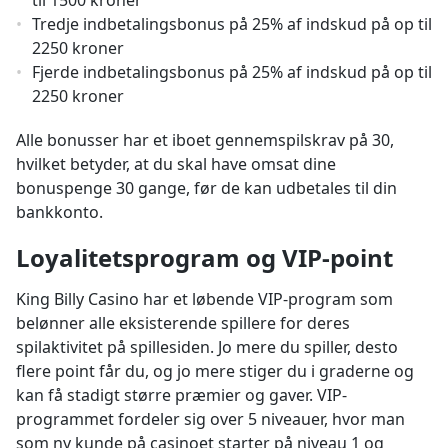
Tredje indbetalingsbonus på 25% af indskud på op til
2250 kroner
Fjerde indbetalingsbonus på 25% af indskud på op til
2250 kroner
Alle bonusser har et iboet gennemspilskrav på 30,
hvilket betyder, at du skal have omsat dine
bonuspenge 30 gange, før de kan udbetales til din
bankkonto.
Loyalitetsprogram og VIP-point
King Billy Casino har et løbende VIP-program som
belønner alle eksisterende spillere for deres
spilaktivitet på spillesiden. Jo mere du spiller, desto
flere point får du, og jo mere stiger du i graderne og
kan få stadigt større præmier og gaver. VIP-
programmet fordeler sig over 5 niveauer, hvor man
som ny kunde på casinoet starter på niveau 1 og