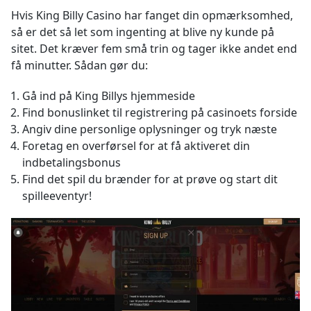
Hvis King Billy Casino har fanget din opmærksomhed,
så er det så let som ingenting at blive ny kunde på
sitet. Det kræver fem små trin og tager ikke andet end
få minutter. Sådan gør du:
Gå ind på King Billys hjemmeside
Find bonuslinket til registrering på casinoets forside
Angiv dine personlige oplysninger og tryk næste
Foretag en overførsel for at få aktiveret din
indbetalingsbonus
Find det spil du brænder for at prøve og start dit
spilleeventyr!