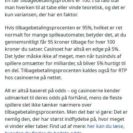
En fair tilbagebetalingsprocent er 100: I så fald står
man hverken til at tabe eller vinde teoretisk, og det er
kun variansen, der har en faktor.
Hvis tilbagebetalingsprocenten er 95%, hvilket er ret
normalt for mange spilleautomater, betyder det, at du
gennemsnitligt får 95 kroner tilbage for hver 100
kroner du satser. Casinoet har altså en edge på 5%.
Det lyder måske ikke af meget, men når tusindvis af
spillere omsætter for milliarder, så bliver 5% hurtigt til
en del. Tilbagebetalingsprocenten kaldes også for RTP
hos casinoerne på nettet.
Alt er altså baseret på odds – og casinoerne kender
udmærket til deres odds på forhånd, mens de fleste
spillere slet ikke tænker nærmere over
tilbagebetalingsprocenten. Men det bør vi gøre: Det er
nemlig den, der har størst indflydelse på, hvor meget
vi vinder eller taber. Find ud af mere:
her kan du læse,