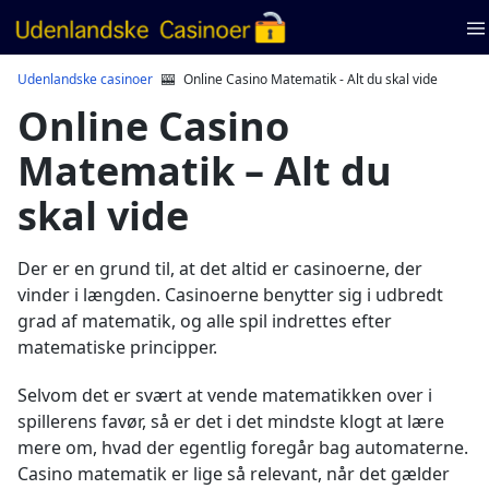
Skip
Skip
to
to
M
navigation
content
Udenlandske casinoer
🎰
Online Casino Matematik - Alt du skal vide
Online Casino
Matematik – Alt du
skal vide
Der er en grund til, at det altid er casinoerne, der
vinder i længden. Casinoerne benytter sig i udbredt
grad af matematik, og alle spil indrettes efter
matematiske principper.
Selvom det er svært at vende matematikken over i
spillerens favør, så er det i det mindste klogt at lære
mere om, hvad der egentlig foregår bag automaterne.
Casino matematik er lige så relevant, når det gælder