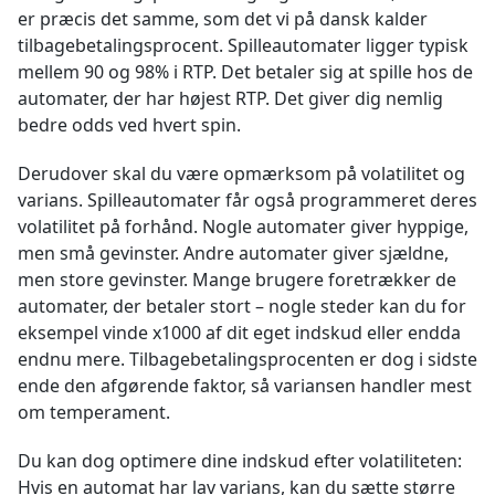
er præcis det samme, som det vi på dansk kalder
tilbagebetalingsprocent. Spilleautomater ligger typisk
mellem 90 og 98% i RTP. Det betaler sig at spille hos de
automater, der har højest RTP. Det giver dig nemlig
bedre odds ved hvert spin.
Derudover skal du være opmærksom på volatilitet og
varians. Spilleautomater får også programmeret deres
volatilitet på forhånd. Nogle automater giver hyppige,
men små gevinster. Andre automater giver sjældne,
men store gevinster. Mange brugere foretrækker de
automater, der betaler stort – nogle steder kan du for
eksempel vinde x1000 af dit eget indskud eller endda
endnu mere. Tilbagebetalingsprocenten er dog i sidste
ende den afgørende faktor, så variansen handler mest
om temperament.
Du kan dog optimere dine indskud efter volatiliteten:
Hvis en automat har lav varians, kan du sætte større